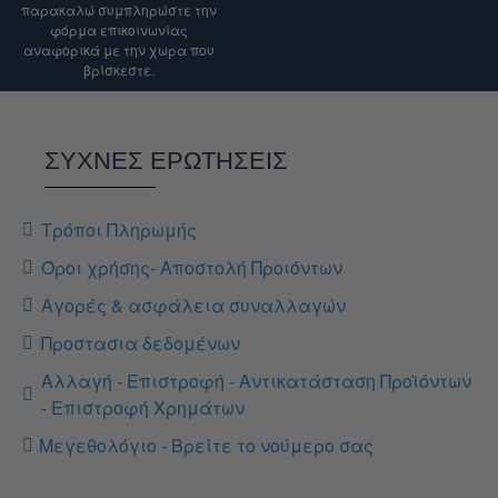
διευκρίνιση.
παρακαλώ συμπληρώστε την
φόρμα επικοινωνίας
αναφορικά με την χωρα που
βρίσκεστε.
ΣΥΧΝΕΣ ΕΡΩΤΗΣΕΙΣ
Τρόποι Πληρωμής
Όροι χρήσης- Αποστολή Προιόντων
Αγορές & ασφάλεια συναλλαγών
Προστασια δεδομένων
Αλλαγή - Επιστροφή - Αντικατάσταση Προϊόντων
- Επιστροφή Χρημάτων
Μεγεθολόγιο - Βρείτε το νούμερο σας