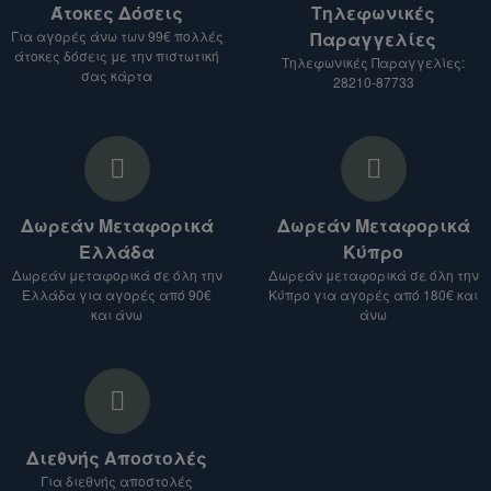
Άτοκες Δόσεις
Τηλεφωνικές
Για αγορές άνω των 99€ πολλές
Παραγγελίες
Αναφέρετε το είδος του προϊόντος που σας
άτοκες δόσεις με την πιστωτική
Τηλεφωνικές Παραγγελίες:
ενδιαφέρει.
σας κάρτα
28210-87733
Δώστε μας τη διεύθυνση αποστολής.
3. Λάβετε προσφορά:
Θα σας στείλουμε προσφορά για τα
προϊόντα που σας ενδιαφέρουν, μαζί με το
Δωρεάν Μεταφορικά
Δωρεάν Μεταφορικά
κόστος αποστολής.
Ελλάδα
Κύπρο
Σημείωση:
Δωρεάν μεταφορικά σε όλη την
Δωρεάν μεταφορικά σε όλη την
Ελλάδα για αγορές από 90€
Κύπρο για αγορές από 180€ και
Το κόστος αποστολής ενδέχεται να ποικίλλει
και άνω
άνω
ανάλογα με το είδος του προϊόντος, τον
προορισμό και το βάρος του δέματος.
Για αποστολές σε χώρες εκτός Ευρωπαϊκής
Ένωσης, ενδέχεται να ισχύουν επιπλέον
δασμοί και φόροι.
Διεθνής Αποστολές
Είμαστε στη διάθεσή σας για οποιαδήποτε
Για διεθνής αποστολές