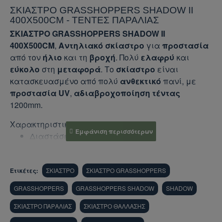
ΣΚΙΑΣΤΡΟ GRASSHOPPERS SHADOW II
400X500CM - ΤΕΝΤΕΣ ΠΑΡΑΛΙΑΣ
ΣΚΙΑΣΤΡΟ GRASSHOPPERS SHADOW II
400X500CM
,
Αντηλιακό σκίαστρο
για
προστασία
από τον
ήλιο
και τη
βροχή
. Πολύ
ελαφρύ
και
εύκολο
στη
μεταφορά
. Το
σκίαστρο
είναι
κατασκευασμένο από πολύ
ανθεκτικό
πανί, με
προστασία UV
,
αδιαβροχοποίηση τέντας
1200mm.
Χαρακτηριστικά
Σκίαστρου
:
Διαστάσεις: 400 x 500 cm
Υλικό: 190Τ Polyester PU coated
Αδιαβροχοποίηση: 1200mm
Ετικέτες:
Ορθοστάτες: 2 από ανοξείδωτο ατσάλι,
ΣΚΙΑΣΤΡΟ
ΣΚΙΑΣΤΡΟ GRASSHOPPERS
Ø19mm, ύψος 190cm
GRASSHOPPERS
GRASSHOPPERS SHADOW
SHADOW
Με 8 ενισχυμένους μεταλλικούς δακτυλίους
ΣΚΙΑΣΤΡΟ ΠΑΡΑΛΙΑΣ
Προστασία UV+30
ΣΚΙΑΣΤΡΟ ΘΑΛΛΑΣΗΣ
Χρώμα: Silver - Μπλε