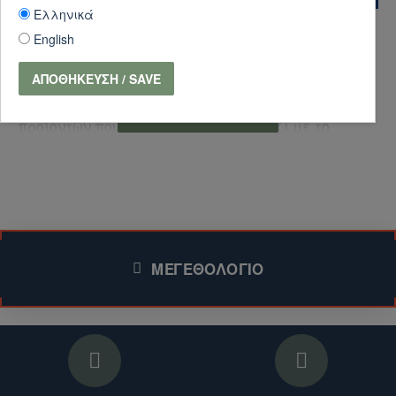
Ελληνικά
English
ΕΝΔΙΑΦΈΡΕΣΤΕ ΓΙΑ ΑΠΟΣΤΟΛΉ
ΑΠΟΘΉΚΕΥΣΗ / SAVE
ΠΡΟΪΌΝΤΩΝ ΕΚΤΌΣ ΕΛΛΆΔΑΣ ΚΑΙ ΚΎΠΡΟΥ;
Για να λάβετε προσφορά για την αποστολή των
προϊόντων που σας ενδιαφέρουν, μαζί με το
κόστος αποστολής, ακολουθήστε τα παρακάτω
βήματα:
1. Επικοινωνήστε μαζί μας:
Συμπληρώστε τη
φόρμα επικοινωνίας (για το συγκεκριμένο
ΜΕΓΕΘΟΛΌΓΙΟ
προϊόν)
.
Επισκεφθείτε την ενότητα
Επικοινωνήστε μαζί μας
στο ηλεκτρονικό μας
κατάστημα για περισσότερα προϊόντα.
2. Παρέχετε τις απαραίτητες πληροφορίες: