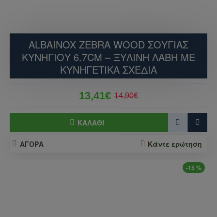
ALBAINOX ZEBRA WOOD ΣΟΥΓΙΆΣ
ΚΥΝΗΓΙΟΎ 6.7CM – ΞΎΛΙΝΗ ΛΑΒΉ ΜΕ
ΚΥΝΗΓΕΤΙΚΆ ΣΧΈΔΙΑ
13,41€
14,90€
ΚΑΛΆΘΙ
ΑΓΟΡΑ
Κάντε ερώτηση
-15 %