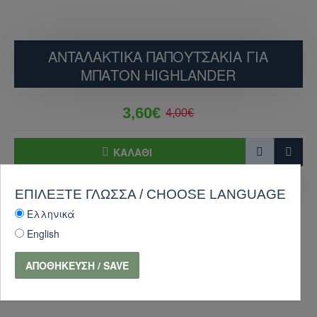
ANTAΛΑΚΤΙΚΑ ΠΑΠΟΥΤΣΑΚΙΑ ΓΙΑ
ΜΠΑΤΟΝ HIGHLANDER
3,60€
4,00€
ΚΑΛΆΘΙ
ΑΓΟΡΑ
Κάντε ερώτηση
ΕΠΙΛΈΞΤΕ ΓΛΏΣΣΑ / CHOOSE LANGUAGE
Ελληνικά
-10 %
English
ΑΠΟΘΉΚΕΥΣΗ / SAVE