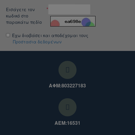
Εισάγετε τον
κωδικό στο
παρακάτω πεδίο
Έχω διαβάσει και αποδέχομαι τους
Προστασια δεδομένων
ΑΦΜ:803227183
ΑΕΜ:16531