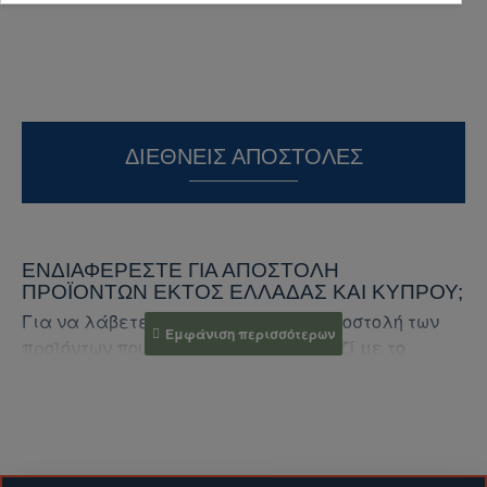
ΔΙΕΘΝΕΊΣ ΑΠΟΣΤΟΛΈΣ
ΕΝΔΙΑΦΈΡΕΣΤΕ ΓΙΑ ΑΠΟΣΤΟΛΉ
ΠΡΟΪΌΝΤΩΝ ΕΚΤΌΣ ΕΛΛΆΔΑΣ ΚΑΙ ΚΎΠΡΟΥ;
Για να λάβετε προσφορά για την αποστολή των
προϊόντων που σας ενδιαφέρουν, μαζί με το
κόστος αποστολής, ακολουθήστε τα παρακάτω
βήματα:
1. Επικοινωνήστε μαζί μας:
Συμπληρώστε τη