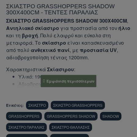
ΣΚΙΑΣΤΡΟ GRASSHOPPERS SHADOW
300Χ400CΜ - ΤΕΝΤΕΣ ΠΑΡΑΛΙΑΣ
ΣΚΙΑΣΤΡΟ GRASSHOPPERS SHADOW 300Χ400CΜ
,
Αντηλιακό σκίαστρο
για προστασία από τον
ήλιο
και τη
βροχή
. Πολύ ελαφρύ και εύκολο στη
μεταφορά. Το
σκίαστρο
είναι κατασκευασμένο
από πολύ
ανθεκτικό πανί
, με
προστασία UV
,
αδιαβροχοποίηση τέντας 1200mm.
Χαρακτηριστικά
Σκίαστρου
:
Υλικό: 190Τ Polyester PU coated
Αδιαβροχοποίηση: 1200mm
Ορθοστάτες: 2 από ανοξείδωτο αστάλι,
Ø16mm, ύψος 190cm
Ετικέτες:
Με 8 ενισχυμένους μεταλλικούς δακτυλίους
ΣΚΙΑΣΤΡΟ
ΣΚΙΑΣΤΡΟ GRASSHOPPERS
Προστασία UV+30
GRASSHOPPERS
GRASSHOPPERS SHADOW
SHADOW
ΣΚΙΑΣΤΡΟ ΠΑΡΑΛΙΑΣ
ΣΚΙΑΣΤΡΟ ΘΑΛΛΑΣΗΣ