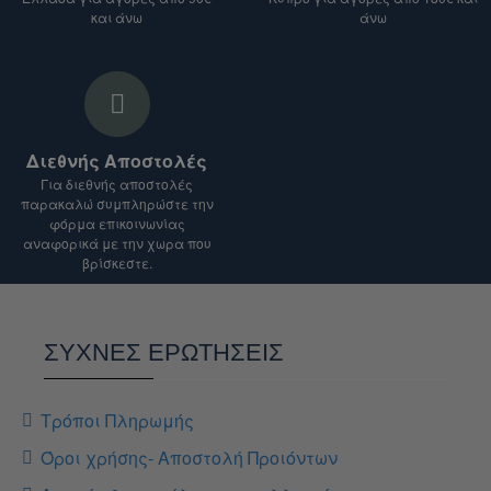
Το κόστος αποστολής ενδέχεται να ποικίλλει
και άνω
άνω
ανάλογα με το είδος του προϊόντος, τον
προορισμό και το βάρος του δέματος.
Για αποστολές σε χώρες εκτός Ευρωπαϊκής
Ένωσης, ενδέχεται να ισχύουν επιπλέον
δασμοί και φόροι.
Διεθνής Αποστολές
Είμαστε στη διάθεσή σας για οποιαδήποτε
Για διεθνής αποστολές
διευκρίνιση.
παρακαλώ συμπληρώστε την
φόρμα επικοινωνίας
αναφορικά με την χωρα που
βρίσκεστε.
ΣΥΧΝΕΣ ΕΡΩΤΗΣΕΙΣ
Τρόποι Πληρωμής
Όροι χρήσης- Αποστολή Προιόντων