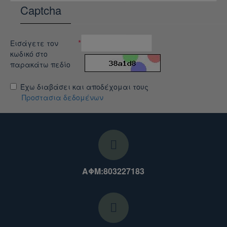
Captcha
Εισάγετε τον
κωδικό στο
παρακάτω πεδίο
Έχω διαβάσει και αποδέχομαι τους
Προστασια δεδομένων
ΑΦΜ:803227183