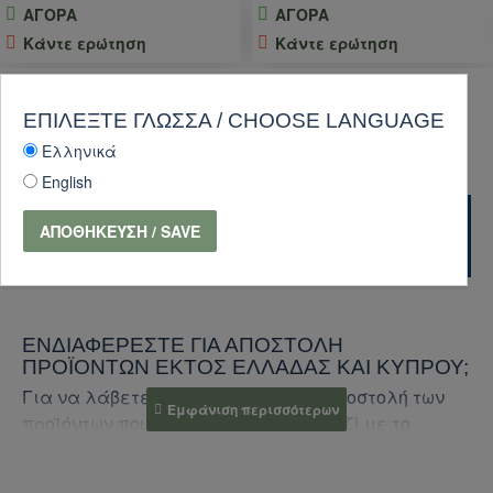
ΑΓΟΡΑ
ΑΓΟΡΑ
Κάντε ερώτηση
Κάντε ερώτηση
ΕΠΙΛΈΞΤΕ ΓΛΏΣΣΑ / CHOOSE LANGUAGE
Ελληνικά
English
ΔΙΕΘΝΕΊΣ ΑΠΟΣΤΟΛΈΣ
ΑΠΟΘΉΚΕΥΣΗ / SAVE
ΕΝΔΙΑΦΈΡΕΣΤΕ ΓΙΑ ΑΠΟΣΤΟΛΉ
ΠΡΟΪΌΝΤΩΝ ΕΚΤΌΣ ΕΛΛΆΔΑΣ ΚΑΙ ΚΎΠΡΟΥ;
Για να λάβετε προσφορά για την αποστολή των
προϊόντων που σας ενδιαφέρουν, μαζί με το
κόστος αποστολής, ακολουθήστε τα παρακάτω
βήματα: