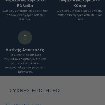
κόστος αποστολής.
Ελλάδα
Κύπρο
Σημείωση:
Δωρεάν μεταφορικά σε όλη την
Δωρεάν μεταφορικά σε όλη την
Ελλάδα για αγορές από 90€
Κύπρο για αγορές από 180€ και
Το κόστος αποστολής ενδέχεται να ποικίλλει
και άνω
άνω
ανάλογα με το είδος του προϊόντος, τον
προορισμό και το βάρος του δέματος.
Για αποστολές σε χώρες εκτός Ευρωπαϊκής
Ένωσης, ενδέχεται να ισχύουν επιπλέον
δασμοί και φόροι.
Διεθνής Αποστολές
Είμαστε στη διάθεσή σας για οποιαδήποτε
Για διεθνής αποστολές
διευκρίνιση.
παρακαλώ συμπληρώστε την
φόρμα επικοινωνίας
αναφορικά με την χωρα που
βρίσκεστε.
ΣΥΧΝΕΣ ΕΡΩΤΗΣΕΙΣ