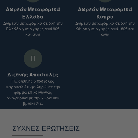
προϊόντα που σας ενδιαφέρουν, μαζί με το
Δωρεάν Μεταφορικά
Δωρεάν Μεταφορικά
κόστος αποστολής.
Ελλάδα
Κύπρο
Σημείωση:
Δωρεάν μεταφορικά σε όλη την
Δωρεάν μεταφορικά σε όλη την
Ελλάδα για αγορές από 90€
Κύπρο για αγορές από 180€ και
Το κόστος αποστολής ενδέχεται να ποικίλλει
και άνω
άνω
ανάλογα με το είδος του προϊόντος, τον
προορισμό και το βάρος του δέματος.
Για αποστολές σε χώρες εκτός Ευρωπαϊκής
Ένωσης, ενδέχεται να ισχύουν επιπλέον
δασμοί και φόροι.
Διεθνής Αποστολές
Είμαστε στη διάθεσή σας για οποιαδήποτε
Για διεθνής αποστολές
διευκρίνιση.
παρακαλώ συμπληρώστε την
φόρμα επικοινωνίας
αναφορικά με την χωρα που
βρίσκεστε.
ΣΥΧΝΕΣ ΕΡΩΤΗΣΕΙΣ