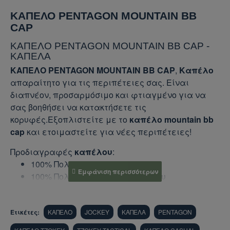
ΚΑΠΕΛΟ PENTAGON MOUNTAIN BB
CAP
ΚΑΠΕΛΟ PENTAGON MOUNTAIN BB CAP -
ΚΑΠΕΛΑ
ΚΑΠΕΛΟ PENTAGON MOUNTAIN BB CAP
,
Καπέλο
απαραίτητο για τις περιπέτειες σας. Είναι
διαπνέον, προσαρμόσιμο και φτιαγμένο για να
σας βοηθήσει να κατακτήσετε τις
κορυφές.Εξοπλιστείτε με το
καπέλο mountain bb
cap
και ετοιμαστείτε για νέες περιπέτειες!
Προδιαγραφές
καπέλου
:
100% Πολυέστερ
100% Πολυέστερ αναπνέον δίχτυ
Σχεδιασμός 5 πάνελ
Γείσο φορμαρισμένο
Ετικέτες:
Ιμάντας προσαρμογής μεγέθους
ΚΑΠΕΛΟ
JOCKEY
ΚΑΠΕΛΑ
PENTAGON
Ένα μέγεθος