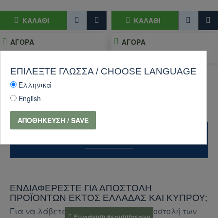
ΚΑΛΆΘΙ
ΚΑΛΆΘΙ
ΑΓΟΡΑ
ΑΓΟΡΑ
Κάντε ερώτηση
Κάντε ερώτηση
ΕΠΙΛΈΞΤΕ ΓΛΏΣΣΑ / CHOOSE LANGUAGE
Ελληνικά
English
ΑΠΟΘΉΚΕΥΣΗ / SAVE
ΔΙΕΘΝΕΊΣ ΑΠΟΣΤΟΛΈΣ
ΕΝΔΙΑΦΈΡΕΣΤΕ ΓΙΑ ΑΠΟΣΤΟΛΉ
ΠΡΟΪΌΝΤΩΝ ΕΚΤΌΣ ΕΛΛΆΔΑΣ ΚΑΙ ΚΎΠΡΟΥ;
Για να λάβετε προσφορά για την αποστολή των