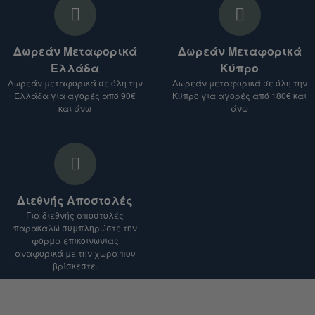
Θα σας στείλουμε προσφορά για τα
προϊόντα που σας ενδιαφέρουν, μαζί με το
Δωρεάν Μεταφορικά
Δωρεάν Μεταφορικά
κόστος αποστολής.
Ελλάδα
Κύπρο
Σημείωση:
Δωρεάν μεταφορικά σε όλη την
Δωρεάν μεταφορικά σε όλη την
Ελλάδα για αγορές από 90€
Κύπρο για αγορές από 180€ και
Το κόστος αποστολής ενδέχεται να ποικίλλει
και άνω
άνω
ανάλογα με το είδος του προϊόντος, τον
προορισμό και το βάρος του δέματος.
Για αποστολές σε χώρες εκτός Ευρωπαϊκής
Ένωσης, ενδέχεται να ισχύουν επιπλέον
δασμοί και φόροι.
Διεθνής Αποστολές
Είμαστε στη διάθεσή σας για οποιαδήποτε
Για διεθνής αποστολές
διευκρίνιση.
παρακαλώ συμπληρώστε την
φόρμα επικοινωνίας
αναφορικά με την χωρα που
βρίσκεστε.