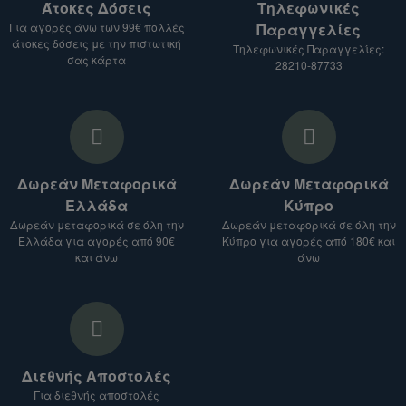
Άτοκες Δόσεις
Τηλεφωνικές
Για αγορές άνω των 99€ πολλές
Παραγγελίες
Αναφέρετε το είδος του προϊόντος που σας
άτοκες δόσεις με την πιστωτική
Τηλεφωνικές Παραγγελίες:
ενδιαφέρει.
σας κάρτα
28210-87733
Δώστε μας τη διεύθυνση αποστολής.
3. Λάβετε προσφορά:
Θα σας στείλουμε προσφορά για τα
προϊόντα που σας ενδιαφέρουν, μαζί με το
Δωρεάν Μεταφορικά
Δωρεάν Μεταφορικά
κόστος αποστολής.
Ελλάδα
Κύπρο
Σημείωση:
Δωρεάν μεταφορικά σε όλη την
Δωρεάν μεταφορικά σε όλη την
Ελλάδα για αγορές από 90€
Κύπρο για αγορές από 180€ και
Το κόστος αποστολής ενδέχεται να ποικίλλει
και άνω
άνω
ανάλογα με το είδος του προϊόντος, τον
προορισμό και το βάρος του δέματος.
Για αποστολές σε χώρες εκτός Ευρωπαϊκής
Ένωσης, ενδέχεται να ισχύουν επιπλέον
δασμοί και φόροι.
Διεθνής Αποστολές
Είμαστε στη διάθεσή σας για οποιαδήποτε
Για διεθνής αποστολές