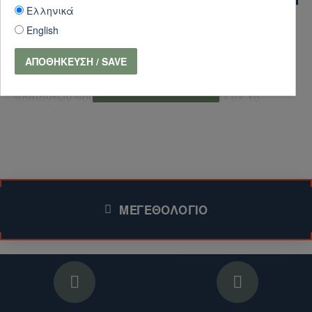
Ελληνικά
English
ΕΝΔΙΑΦΈΡΕΣΤΕ ΓΙΑ ΑΠΟΣΤΟΛΉ
ΑΠΟΘΉΚΕΥΣΗ / SAVE
ΠΡΟΪΌΝΤΩΝ ΕΚΤΌΣ ΕΛΛΆΔΑΣ ΚΑΙ ΚΎΠΡΟΥ;
Για να λάβετε προσφορά για την αποστολή των
προϊόντων που σας ενδιαφέρουν, μαζί με το
κόστος αποστολής, ακολουθήστε τα παρακάτω
βήματα:
1. Επικοινωνήστε μαζί μας:
Συμπληρώστε τη
φόρμα επικοινωνίας (για το συγκεκριμένο
ΜΕΓΕΘΟΛΌΓΙΟ
προϊόν)
.
Επισκεφθείτε την ενότητα
Επικοινωνήστε μαζί μας
στο ηλεκτρονικό μας
κατάστημα για περισσότερα προϊόντα.
2. Παρέχετε τις απαραίτητες πληροφορίες: