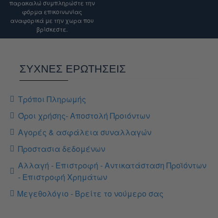
διευκρίνιση.
παρακαλώ συμπληρώστε την
φόρμα επικοινωνίας
αναφορικά με την χωρα που
βρίσκεστε.
ΣΥΧΝΕΣ ΕΡΩΤΗΣΕΙΣ
Τρόποι Πληρωμής
Όροι χρήσης- Αποστολή Προιόντων
Αγορές & ασφάλεια συναλλαγών
Προστασια δεδομένων
Αλλαγή - Επιστροφή - Αντικατάσταση Προϊόντων
- Επιστροφή Χρημάτων
Μεγεθολόγιο - Βρείτε το νούμερο σας