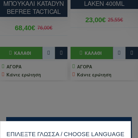
ΜΠΟΥΚΑΛΙ KATADYN
LAKEN 400ML
BEFREE TACTICAL
23,00€
25,55€
68,40€
76,00€
ΚΑΛΆΘΙ
ΚΑΛΆΘΙ
ΑΓΟΡΑ
ΑΓΟΡΑ
Κάντε ερώτηση
Κάντε ερώτηση
ΔΙΕΘΝΕΊΣ ΑΠΟΣΤΟΛΈΣ
ΕΠΙΛΈΞΤΕ ΓΛΏΣΣΑ / CHOOSE LANGUAGE