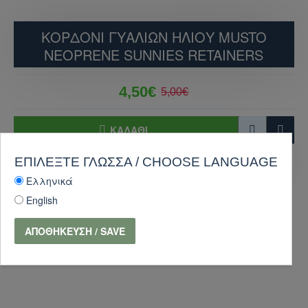
ΚΟΡΔΟΝΙ ΓΥΑΛΙΩΝ ΗΛΙΟΥ MUSTO
NEOPRENE SUNNIES RETAINERS
4,50€
5,00€
ΚΑΛΆΘΙ
ΑΓΟΡΑ
Κάντε ερώτηση
ΕΠΙΛΈΞΤΕ ΓΛΏΣΣΑ / CHOOSE LANGUAGE
Ελληνικά
-10 %
English
ΑΠΟΘΉΚΕΥΣΗ / SAVE