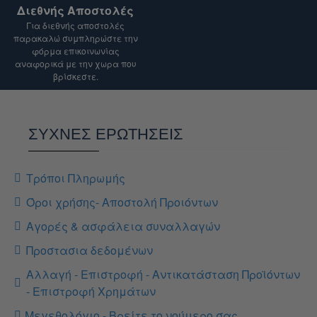
Διεθνής Αποστολές
Για διεθνής αποστολές
παρακαλώ συμπληρώστε την
φόρμα επικοινωνίας
αναφορικά με την χωρα που
βρίσκεστε.
ΣΥΧΝΕΣ ΕΡΩΤΗΣΕΙΣ
Τρόποι Πληρωμής
Όροι χρήσης- Αποστολή Προιόντων
Αγορές & ασφάλεια συναλλαγών
Προστασια δεδομένων
Αλλαγή - Επιστροφή - Αντικατάσταση Προϊόντων
- Επιστροφή Χρημάτων
Μεγεθολόγιο - Βρείτε το νούμερο σας