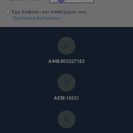
Έχω διαβάσει και αποδέχομαι τους
Προστασια δεδομένων
ΑΦΜ:803227183
ΑΕΜ:16531