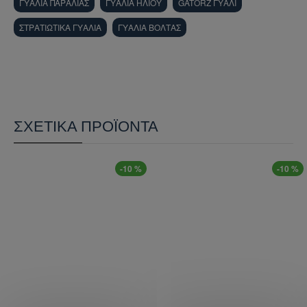
ΓΥΑΛΙΑ ΠΑΡΑΛΙΑΣ
ΓΥΑΛΙΑ ΗΛΙΟΥ
GATORZ ΓΥΑΛΙ
ΓΙΑΤΊ ΝΑ ΕΠΙΛΈΞΕΤΕ NON-POLARIZED
ΣΤΡΑΤΙΩΤΙΚΑ ΓΥΑΛΙΑ
ΓΥΑΛΙΑ ΒΟΛΤΑΣ
ΦΑΚΟΎΣ;
Ενώ η πόλωση είναι εξαιρετική για τη μείωση των
αντανακλάσεων, οι
Non-Polarized
φακοί της Gatorz
προτιμώνται σε εξειδικευμένες εφαρμογές:
Digital Display Integrity:
Καμία παραμόρφωση
ή "μαύρισμα" των οθονών LCD, smartphone ή
ΣΧΕΤΙΚΆ ΠΡΟΪΌΝΤΑ
οργάνων πτήσης.
Βάθος Πεδίου:
Προσφέρουν καλύτερη
αντίληψη του βάθους σε ορισμένες συνθήκες
-10 %
-10 %
φωτισμού, κάτι κρίσιμο για οδηγούς και
χειριστές.
Πιστότητα Χρωμάτων:
Οι Smoked φακοί
παρέχουν μια φυσική χρωματική απόδοση
χωρίς καμία αλλοίωση.
ΤΕΧΝΙΚΆ ΧΑΡΑΚΤΗΡΙΣΤΙΚΆ & ΚΑΤΑΣΚΕΥΉ