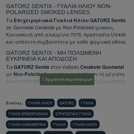
GATORZ SENTIX - ΓΥΑΛΙΆ ΗΛΊΟΥ NON-
POLARIZED SMOKED LENSES
Τα
Επιχειρησιακά Γυαλιά Ηλίου
GATORZ Sentix
σε Gunmetal Cerakote με Non-Polarized φακούς.
Κατασκευή από αλουμίνιο 7075, προστασία UV400
και απόλυτη συμβατότητα με κάθε ψηφιακή οθόνη.
GATORZ SENTIX - ΜΗ ΠΟΛΩΜΈΝΗ
ΕΥΚΡΊΝΕΙΑ ΚΑΙ ΑΠΌΔΟΣΗ
Τα
GATORZ Sentix
στην έκδοση
Cerakote Gunmetal
με
Non-Polarized
φακούς, προσφέρουν τη μέγιστη
δυνατή οπτική πιστότητα χωρίς τους περιορισμούς
των πολωτικών φίλτρων. Είναι η ιδανική επιλογή
για επαγγελματίες που απαιτούν αδιάλειπτη
ορατότητα σε κάθε είδους ψηφιακή οθόνη (LCD,
Ετικέτες:
ΓΥΑΛΙΑ ΗΛΙΟΥ
GATORZ
ΓΥΑΛΙΑ
οθόνες οργάνων, HUD), διατηρώντας την κορυφαία
ΓΥΑΛΙΑ ΕΠΙΧΕΙΡΗΣΙΑΚΑ
ΣΤΡΑΤΙΩΤΙΚΑ ΓΥΑΛΙΑ
προστασία και την ανθεκτικότητα του
αλουμινένιου σκελετού.
ΓΥΑΛΙΑ ΚΑΘΗΜΕΡΙΝΑ
ΓΥΑΛΙΑ
ΓΥΑΛΙΑ ΗΛΙΟΥ