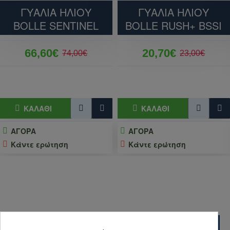
ΣΚΕΛΕΤΌΣ & ΦΑΚΟΊ
ΓΥΑΛΙΑ ΗΛΙΟΥ
ΓΥΑΛΙΑ ΗΛΙΟΥ
BOLLE SENTINEL
BOLLE RUSH+ BSSI
Προδιαγραφές Κατασκευής
Υλικό
CNC Machined 7075 Aerospace
66,60€
20,70€
74,00€
23,00€
Σκελετού
Grade Aluminum
Cerakote® Gunmetal (Κεραμική
Φινίρισμα
επίστρωση υψηλής
σκληρότητας)
ΚΑΛΆΘΙ
ΚΑΛΆΘΙ
Τύπος
Smoked Non-Polarized (Μη-
Φακού
Πολωτικοί)
ΑΓΟΡΑ
ΑΓΟΡΑ
Κάντε ερώτηση
Κάντε ερώτηση
Προστασία
100% UV400 (UVA & UVB)
UV
Κατασκευή
Made in USA
ΔΙΑΣΤΆΣΕΙΣ ΣΚΕΛΕΤΟΎ
Συνολικό
143 mm