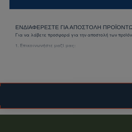
ΕΝΔΙΑΦΈΡΕΣΤΕ ΓΙΑ ΑΠΟΣΤΟΛΉ ΠΡΟΪΌΝΤΩ
Για να λάβετε προσφορά για την αποστολή των προϊόν
1. Επικοινωνήστε μαζί μας:
Συμπληρώστε τη
φόρμα επικοινωνίας (για το συγ
Επισκεφθείτε την ενότητα
Επικοινωνήστε μαζί μ
2. Παρέχετε τις απαραίτητες πληροφορίες:
Αναφέρετε το είδος του προϊόντος που σας ενδια
Δώστε μας τη διεύθυνση αποστολής.
3. Λάβετε προσφορά:
Θα σας στείλουμε προσφορά για τα προϊόντα που
Σημείωση:
Το κόστος αποστολής ενδέχεται να ποικίλλει ανάλ