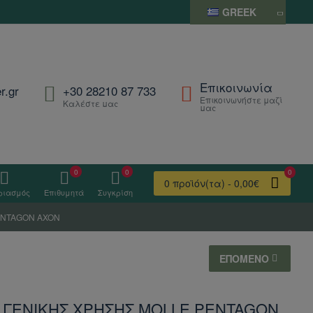
GREEK
Επικοινωνία
r.gr
+30 28210 87 733
Επικοινωνήστε μαζί
Καλέστε μας
μας
0
0
0
0 προϊόν(τα) - 0,00€
ριασμός
Επιθυμητά
Συγκρίση
ENTAGON AXON
ΕΠΌΜΕΝΟ
 ΓΕΝΙΚΗΣ ΧΡΗΣΗΣ MOLLE PENTAGON