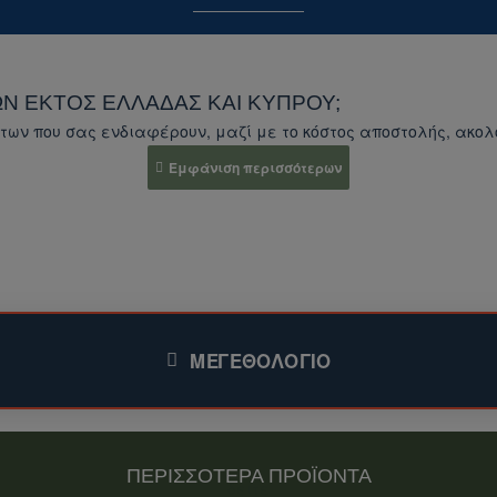
Ν ΕΚΤΌΣ ΕΛΛΆΔΑΣ ΚΑΙ ΚΎΠΡΟΥ;
των που σας ενδιαφέρουν, μαζί με το κόστος αποστολής, ακο
κεκριμένο προϊόν)
.
ας
στο ηλεκτρονικό μας κατάστημα για περισσότερα προϊόντα.
φέρει.
ΜΕΓΕΘΟΛΌΓΙΟ
 σας ενδιαφέρουν, μαζί με το κόστος αποστολής.
ΠΕΡΙΣΣΟΤΕΡΑ ΠΡΟΪΟΝΤΑ
ογα με το είδος του προϊόντος, τον προορισμό και το βάρος τ