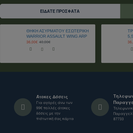
Για αποστολές σε χώρες εκτός Ευρωπαϊκής Ένωση
Είμαστε στη διάθεσή σας για οποιαδήποτε διευκρίνι
ΕΊΔΑΤΕ ΠΡΌΣΦΑΤΑ
ΘΗΚΗ ΑΣΥΡΜΑΤΟΥ ΕΣΩΤΕΡΙΚΗ
TΡ
WARRIOR ASSAULT WING ARP
5,
36,00€
40,00€
36
Τηλεφων
Άτοκες Δόσεις
Παραγγε
Για αγορές άνω των
99€ πολλές άτοκες
Τηλεφωνικ
δόσεις με την
Παραγγελί
πιστωτική σας κάρτα
87733