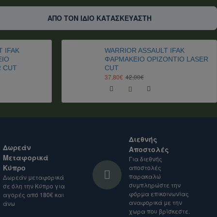
ΑΠΟ ΤΟΝ ΙΔΙΟ ΚΑΤΑΣΚΕΥΑΣΤΗ
 IFAK
WARRIOR ASSAULT IFAK
ΕΙΟ
ΦΑΡΜΑΚΕΙΟ ΟΡΙΖΟΝΤΙΟ LASER
R CUT
CUT
37,80€
42,00€
Διεθνής
Δωρεάν
Αποστολές
Μεταφορικά
Για διεθνής
Κύπρο
αποστολές
παρακαλώ
Δωρεάν μεταφορικά
συμπληρώστε την
σε όλη την Κύπρο για
φόρμα επικοινωνίας
αγορές από 180€ και
αναφορικά με την
άνω
χωρα που βρίσκεστε.