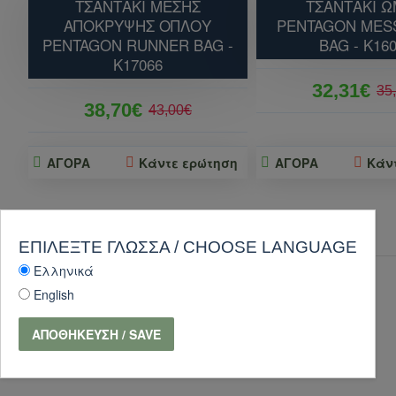
ΤΣΑΝΤΑΚΙ ΜΕΣΗΣ
ΤΣΑΝΤΑΚΙ 
ΑΠΟΚΡΥΨΗΣ ΟΠΛΟΥ
PENTAGON MES
PENTAGON RUNNER BAG -
BAG - K16
K17066
32,31€
35
38,70€
43,00€
ΑΓΟΡΑ
Κάντε ερώτηση
ΑΓΟΡΑ
Κάν
ΠΕΛΆΤΕΣ ΑΓΌΡΑΣΑΝ ΕΠΊΣΗΣ
ΕΠΙΛΈΞΤΕ ΓΛΏΣΣΑ / CHOOSE LANGUAGE
Ελληνικά
-10 %
English
ΑΠΟΘΉΚΕΥΣΗ / SAVE