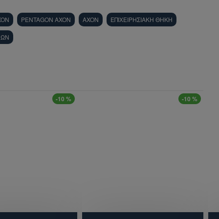
XON
PENTAGON AXON
AXON
ΕΠΙΧΕΙΡΗΣΙΑΚΗ ΘΗΚΗ
ΝΩΝ
-10 %
-10 %