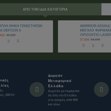
ς, ενδέχεται να ισχύουν επιπλέον δασμοί και φόροι.
ση.
ΑΠΟ ΤΗΝ ΙΔΙΑ ΚΑΤΗΓΟΡΙΑ
ΙΠΛΗ ΘΗΚΗ ΓΕΜΙΣΤΗΡΩΝ
WARRIOR ASSAULT
56 DEFCON 5
ΜΕΓΑΛΟ ΦΑΡΜΑΚ
,45€
40,50€
ΟΡΙΖΟΝΤΙΟ LASE
57,60€
64,00€
Δωρεάν
ικές
Μεταφορικά
λίες
Ελλάδα
ές
Δωρεάν μεταφορικά
ες: 28210-
σε όλη την Ελλάδα
για αγορές από 90€
και άνω