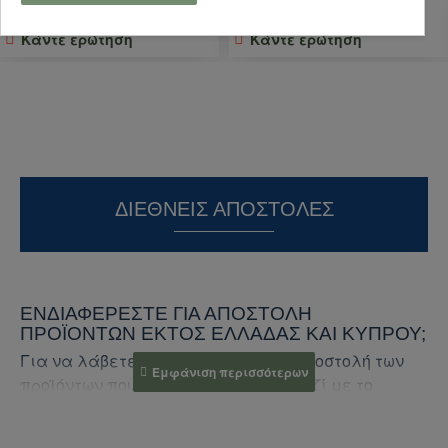
ΑΓΟΡΑ
ΑΓΟΡΑ
Κάντε ερώτηση
Κάντε ερώτηση
ΔΙΕΘΝΕΊΣ ΑΠΟΣΤΟΛΈΣ
ΕΝΔΙΑΦΈΡΕΣΤΕ ΓΙΑ ΑΠΟΣΤΟΛΉ
ΠΡΟΪΌΝΤΩΝ ΕΚΤΌΣ ΕΛΛΆΔΑΣ ΚΑΙ ΚΎΠΡΟΥ;
Για να λάβετε προσφορά για την αποστολή των
προϊόντων που σας ενδιαφέρουν, μαζί με το
κόστος αποστολής, ακολουθήστε τα παρακάτω
βήματα: