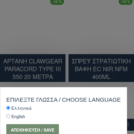
-10 %
-10 %
ΑΡΤΑΝΗ CLAWGEAR
ΣΠΡΕΫ ΣΤΡΑΤΙΩΤΙΚΗ
PARACORD TYPE III
ΒΑΦΗ EC NIR NFM
550 20 ΜΕΤΡΑ
400ML
9,45€
25,20€
10,50€
28,00€
ΕΠΙΛΈΞΤΕ ΓΛΏΣΣΑ / CHOOSE LANGUAGE
Ελληνικά
English
ΚΑΛΆΘΙ
ΚΑΛΆΘΙ
ΑΠΟΘΉΚΕΥΣΗ / SAVE