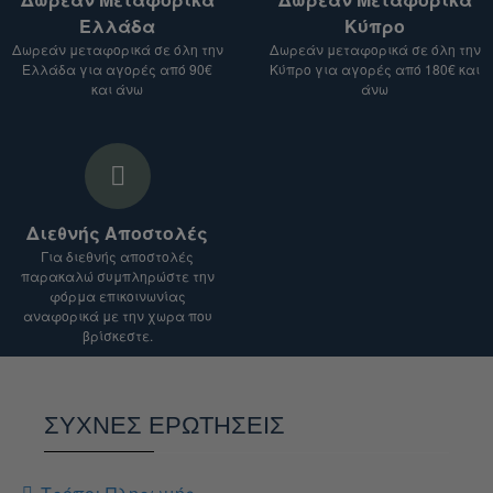
κόστος αποστολής.
Ελλάδα
Κύπρο
Σημείωση:
Δωρεάν μεταφορικά σε όλη την
Δωρεάν μεταφορικά σε όλη την
Ελλάδα για αγορές από 90€
Κύπρο για αγορές από 180€ και
Το κόστος αποστολής ενδέχεται να ποικίλλει
και άνω
άνω
ανάλογα με το είδος του προϊόντος, τον
προορισμό και το βάρος του δέματος.
Για αποστολές σε χώρες εκτός Ευρωπαϊκής
Ένωσης, ενδέχεται να ισχύουν επιπλέον
δασμοί και φόροι.
Διεθνής Αποστολές
Είμαστε στη διάθεσή σας για οποιαδήποτε
Για διεθνής αποστολές
διευκρίνιση.
παρακαλώ συμπληρώστε την
φόρμα επικοινωνίας
αναφορικά με την χωρα που
βρίσκεστε.
ΣΥΧΝΕΣ ΕΡΩΤΗΣΕΙΣ