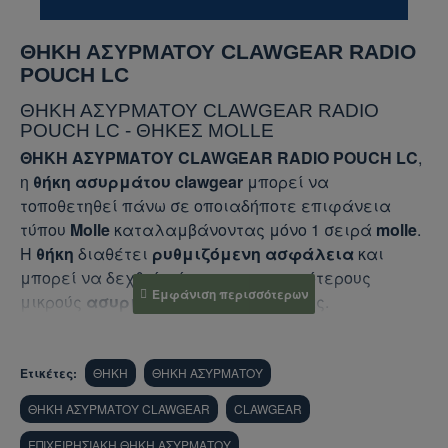
ΘΗΚΗ ΑΣΥΡΜΑΤΟΥ CLAWGEAR RADIO
POUCH LC
ΘΗΚΗ ΑΣΥΡΜΑΤΟΥ CLAWGEAR RADIO
POUCH LC - ΘΗΚΕΣ MOLLE
ΘΗΚΗ ΑΣΥΡΜΑΤΟΥ CLAWGEAR RADIO POUCH LC
,
η
θήκη ασυρμάτου clawgear
μπορεί να
τοποθετηθεί πάνω σε οποιαδήποτε επιφάνεια
τύπου
Molle
καταλαμβάνοντας μόνο 1 σειρά
molle
.
Η
θήκη
διαθέτει
ρυθμιζόμενη ασφάλεια
και
μπορεί να δεχθεί μέσα τους περισσότερους
μικρούς
ασυρμάτους
–
vhf
της αγοράς.
Ετικέτες:
ΘΗΚΗ
ΘΗΚΗ ΑΣΥΡΜΑΤΟΥ
ΘΗΚΗ ΑΣΥΡΜΑΤΟΥ CLAWGEAR
CLAWGEAR
ΕΠΙΧΕΙΡΗΣΙΑΚΗ ΘΗΚΗ ΑΣΥΡΜΑΤΟΥ