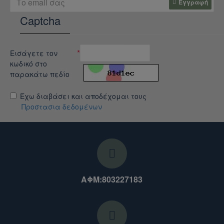
ευελιξία σε στενά περάσματα (π.χ. πυκνή
Εγγραφή
βλάστηση ή αστικό περιβάλλον), αφαιρέστε τις
Captcha
δύο πλευρικές θήκες των 4 λίτρων. Αυτό θα
μειώσει το πλάτος του σακιδίου στα 27
εκατοστά, κρατώντας το βάρος απόλυτα
Εισάγετε τον
ευθυγραμμισμένο με τη σπονδυλική σας στήλη.
κωδικό στο
Αντίθετα, σε πολυήμερες πορείες, τοποθετήστε
παρακάτω πεδίο
στις αποσπώμενες θήκες αντικείμενα στα
Έχω διαβάσει και αποδέχομαι τους
οποία χρειάζεστε γρήγορη πρόσβαση (π.χ.
Προστασια δεδομένων
καυστήρα, τρόφιμα της ημέρας),
αποφεύγοντας να ανοίγετε συνεχώς τον κύριο
σάκο από το επάνω μέρος.
Σωστή Ρύθμιση Ιμάντων στο Πεδίο:
Λόγω της
στιβαρής κατασκευής από νάιλον 1000D, το
σακίδιο ζυγίζει 2,30 κιλά άδειο, πράγμα που
ΑΦΜ:803227183
σημαίνει ότι η σωστή εφαρμογή είναι
απαραίτητη όταν φορτωθεί πλήρως.
Οδηγίες
Εφαρμογής:
Φορέστε το σακίδιο και σφίξτε