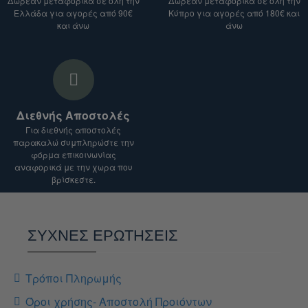
Δωρεάν μεταφορικά σε όλη την
Δωρεάν μεταφορικά σε όλη την
Μεγάλη Μπροστινή Τσέπη 4L:
Άμεση
Ελλάδα για αγορές από 90€
Κύπρο για αγορές από 180€ και
Το κόστος αποστολής ενδέχεται να ποικίλλει
πρόσβαση σε υλικά πρώτης ανάγκης (π.χ. κιτ
και άνω
άνω
ανάλογα με το είδος του προϊόντος, τον
πρώτων βοηθειών, αδιάβροχο).
προορισμό και το βάρος του δέματος.
Σύστημα Ιμάντων MOLLE & Daisy Chain:
Για αποστολές σε χώρες εκτός Ευρωπαϊκής
Πολλαπλά εξωτερικά σημεία πρόσδεσης για
Ένωσης, ενδέχεται να ισχύουν επιπλέον
την προσθήκη επιπλέον θηκών, εργαλείων ή
δασμοί και φόροι.
καραμπίνερ.
Διεθνής Αποστολές
Αφαιρούμενη Ζώνη Μέσης:
Πλούσια
Είμαστε στη διάθεσή σας για οποιαδήποτε
Για διεθνής αποστολές
επένδυση για βέλτιστη μεταφορά του βάρους
διευκρίνιση.
παρακαλώ συμπληρώστε την
στα ισχία, με δυνατότητα πλήρους
φόρμα επικοινωνίας
αναφορικά με την χωρα που
αφαίρεσης.
βρίσκεστε.
ΤΕΧΝΙΚΈΣ ΠΡΟΔΙΑΓΡΑΦΈΣ & ΣΤΟΙΧΕΊΑ
ΣΥΧΝΕΣ ΕΡΩΤΗΣΕΙΣ
Κατασκευαστής
Highlander
/ Brand
Τρόποι Πληρωμής
Μοντέλο
PINNACLE RUCKSACK 50L
Όροι χρήσης- Αποστολή Προιόντων
50 Λίτρα (Περιλαμβάνει