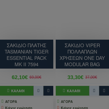
μεγάλες αποσπώμενες πλευρικές θήκες 4
λίτρων η καθεμία
. Οι θήκες αυτές είναι
εξοπλισμένες με εξωτερικούς ιμάντες MOLLE,
επιτρέποντας την πλήρη αρθρωτή προσαρμογή του
σακιδίου ανάλογα με τις ανάγκες της εκάστοτε
αποστολής.
Το Highlander Pinnacle 50L διαθέτει εξαιρετική
ΣΑΚΙΔΙΟ ΠΛΑΤΗΣ
ΣΑΚΙΔΙΟ VIPER
εργονομία και πληθώρα επιλογών ανάρτησης
TASMANIAN TIGER
ΠΟΛΛΑΠΛΩΝ
εξοπλισμού. Η πρόσβαση στον κύριο χώρο
ESSENTIAL PACK
ΧΡΗΣΕΩΝ ONE DAY
προστατεύεται από ένα
κολάρο χιονιού με
MK II 7594
MODULAR BAG
κορδόνι σύσφιξης (drawcord snow collar)
και ένα
επεκτεινόμενο καπάκι (lid compartment) που
διαθέτει σύστημα ελαστικών κορδονιών (shock
62,10€
33,30€
69,00€
37,00€
cord) για την άμεση τοποθέτηση ενός τζάκετ. Για τη
μεταφορά βαρέος εξοπλισμού, το σακίδιο
ΚΑΛΆΘΙ
ΚΑΛΆΘΙ
περιλαμβάνει ενισχυμένα φερμουάρ No. 10 με
ιδιότητα αυτοεπιδιόρθωσης (self-repair zips), ειδικές
ΑΓΟΡΑ
ΑΓΟΡΑ
θηλιές για ορειβατικά μπατόν ή αξίνες πάγου,
Κάντε ερώτηση
Κάντε ερώτηση