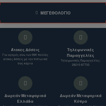
σημασίας.
Συμπληρώστε τη
Πολυήμερο Tactical Κάμπινγκ:
Η δυνατότητα
φόρμα επικοινωνίας (για το συγκεκριμένο
ΜΕΓΕΘΟΛΌΓΙΟ
αφαίρεσης των πλευρικών θηκών επιτρέπει
προϊόν)
τη μετατροπή του σε έναν πιο compact σάκο
.
για μικρότερες διαδρομές από τη βάση.
Επισκεφθείτε την ενότητα
Επικοινωνήστε μαζί μας
στο ηλεκτρονικό μας
κατάστημα για περισσότερα προϊόντα.
ΚΎΡΙΑ ΧΑΡΑΚΤΗΡΙΣΤΙΚΆ &
ΠΛΕΟΝΕΚΤΉΜΑΤΑ
2. Παρέχετε τις απαραίτητες πληροφορίες:
Άτοκες Δόσεις
Τηλεφωνικές
Ύφασμα Νάιλον 1000D με PU Backing:
Για αγορές άνω των 99€ πολλές
Παραγγελίες
Αναφέρετε το είδος του προϊόντος που σας
Μέγιστη θωράκιση ενάντια σε σκληρές
άτοκες δόσεις με την πιστωτική
Τηλεφωνικές Παραγγελίες:
ενδιαφέρει.
επιφάνειες, βράχια και υγρασία.
σας κάρτα
28210-87733
Δώστε μας τη διεύθυνση αποστολής.
Πόρπες & Εξαρτήματα Duraflex®:
Υψηλής
αντοχής πλαστικά μέρη που αντέχουν σε
3. Λάβετε προσφορά:
ισχυρές κρούσεις και ακραίες θερμοκρασίες.
Θα σας στείλουμε προσφορά για τα
Αποσπώμενες Πλευρικές Θήκες 2 x 4L:
προϊόντα που σας ενδιαφέρουν, μαζί με το
Αυξάνουν την ευελιξία, επιτρέποντας τη
Δωρεάν Μεταφορικά
Δωρεάν Μεταφορικά
κόστος αποστολής.
διαμόρφωση του loadout ανάλογα με τη
Ελλάδα
Κύπρο
διάρκεια της πορείας.
Σημείωση: