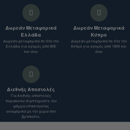
3. Λάβετε προσφορά:
Θα σας στείλουμε προσφορά για τα
προϊόντα που σας ενδιαφέρουν, μαζί με το
Δωρεάν Μεταφορικά
Δωρεάν Μεταφορικά
κόστος αποστολής.
Ελλάδα
Κύπρο
Σημείωση:
Δωρεάν μεταφορικά σε όλη την
Δωρεάν μεταφορικά σε όλη την
Ελλάδα για αγορές από 90€
Κύπρο για αγορές από 180€ και
Το κόστος αποστολής ενδέχεται να ποικίλλει
και άνω
άνω
ανάλογα με το είδος του προϊόντος, τον
προορισμό και το βάρος του δέματος.
Για αποστολές σε χώρες εκτός Ευρωπαϊκής
Ένωσης, ενδέχεται να ισχύουν επιπλέον
δασμοί και φόροι.
Διεθνής Αποστολές
Είμαστε στη διάθεσή σας για οποιαδήποτε
Για διεθνής αποστολές
διευκρίνιση.
παρακαλώ συμπληρώστε την
φόρμα επικοινωνίας
αναφορικά με την χωρα που
βρίσκεστε.