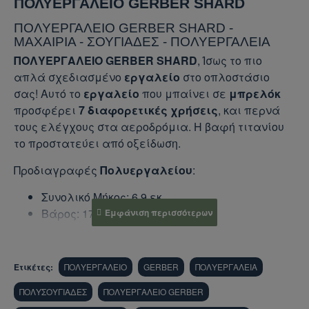
ΠΟΛΥΕΡΓΑΛΕΙΟ GERBER SHARD
ΠΟΛΥΕΡΓΑΛΕΙΟ GERBER SHARD -
ΜΑΧΑΙΡΙΑ - ΣΟΥΓΙΑΔΕΣ - ΠΟΛΥΕΡΓΑΛΕΙΑ
ΠΟΛΥΕΡΓΑΛΕΙΟ GERBER SHARD
, Ίσως το πιο
απλά σχεδιασμένο
εργαλείο
στο οπλοστάσιο
σας! Αυτό το
εργαλείο
που μπαίνει σε
μπρελόκ
προσφέρει
7 διαφορετικές χρήσεις
, και περνά
τους ελέγχους στα αεροδρόμια. Η βαφή τιτανίου
το προστατεύει από οξείδωση.
Προδιαγραφές
Πολυεργαλείου
:
Συνολικό Μήκος: 6.9 εκ.
Βάρος: 17 γραμμάρια
Ανοξείδωτο Ατσάλι
Βαφή Τιτανίου για προστασία από οξείδωση
Ασφαλές σε Αεροπλάνα
Ετικέτες:
ΠΟΛΥΕΡΓΑΛΕΙΟ
GERBER
ΠΟΛΥΕΡΓΑΛΕΙΑ
Ιδανικό Μέγεθος για χρήση παντού
ΠΟΛΥΣΟΥΓΙΑΔΕΣ
ΠΟΛΥΕΡΓΑΛΕΙΟ GERBER
7 Χρήσεις
Πολυεργαλείου
: