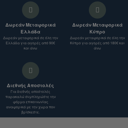
3. Λάβετε προσφορά:
Θα σας στείλουμε προσφορά για τα
προϊόντα που σας ενδιαφέρουν, μαζί με το
Δωρεάν Μεταφορικά
Δωρεάν Μεταφορικά
κόστος αποστολής.
Ελλάδα
Κύπρο
Σημείωση:
Δωρεάν μεταφορικά σε όλη την
Δωρεάν μεταφορικά σε όλη την
Ελλάδα για αγορές από 90€
Κύπρο για αγορές από 180€ και
Το κόστος αποστολής ενδέχεται να ποικίλλει
και άνω
άνω
ανάλογα με το είδος του προϊόντος, τον
προορισμό και το βάρος του δέματος.
Για αποστολές σε χώρες εκτός Ευρωπαϊκής
Ένωσης, ενδέχεται να ισχύουν επιπλέον
δασμοί και φόροι.
Διεθνής Αποστολές
Είμαστε στη διάθεσή σας για οποιαδήποτε
Για διεθνής αποστολές
διευκρίνιση.
παρακαλώ συμπληρώστε την
φόρμα επικοινωνίας
αναφορικά με την χωρα που
βρίσκεστε.