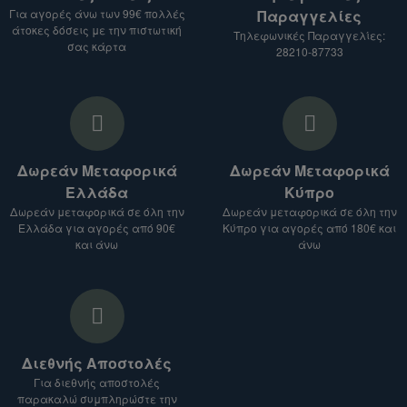
Για αγορές άνω των 99€ πολλές
Παραγγελίες
Αναφέρετε το είδος του προϊόντος που σας
άτοκες δόσεις με την πιστωτική
Τηλεφωνικές Παραγγελίες:
ενδιαφέρει.
σας κάρτα
28210-87733
Δώστε μας τη διεύθυνση αποστολής.
3. Λάβετε προσφορά:
Θα σας στείλουμε προσφορά για τα
προϊόντα που σας ενδιαφέρουν, μαζί με το
Δωρεάν Μεταφορικά
Δωρεάν Μεταφορικά
κόστος αποστολής.
Ελλάδα
Κύπρο
Σημείωση:
Δωρεάν μεταφορικά σε όλη την
Δωρεάν μεταφορικά σε όλη την
Ελλάδα για αγορές από 90€
Κύπρο για αγορές από 180€ και
Το κόστος αποστολής ενδέχεται να ποικίλλει
και άνω
άνω
ανάλογα με το είδος του προϊόντος, τον
προορισμό και το βάρος του δέματος.
Για αποστολές σε χώρες εκτός Ευρωπαϊκής
Ένωσης, ενδέχεται να ισχύουν επιπλέον
δασμοί και φόροι.
Διεθνής Αποστολές
Είμαστε στη διάθεσή σας για οποιαδήποτε
Για διεθνής αποστολές
διευκρίνιση.
παρακαλώ συμπληρώστε την