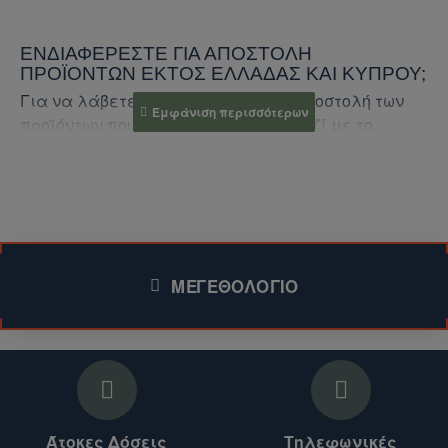
ΕΝΔΙΑΦΈΡΕΣΤΕ ΓΙΑ ΑΠΟΣΤΟΛΉ
ΠΡΟΪΌΝΤΩΝ ΕΚΤΌΣ ΕΛΛΆΔΑΣ ΚΑΙ ΚΎΠΡΟΥ;
Για να λάβετε προσφορά για την αποστολή των
προϊόντων που σας ενδιαφέρουν, μαζί με το
κόστος αποστολής, ακολουθήστε τα παρακάτω
βήματα:
1. Επικοινωνήστε μαζί μας:
Συμπληρώστε τη
φόρμα επικοινωνίας (για το συγκεκριμένο
ΜΕΓΕΘΟΛΌΓΙΟ
προϊόν)
.
Επισκεφθείτε την ενότητα
Επικοινωνήστε μαζί μας
στο ηλεκτρονικό μας
κατάστημα για περισσότερα προϊόντα.
2. Παρέχετε τις απαραίτητες πληροφορίες:
Άτοκες Δόσεις
Τηλεφωνικές