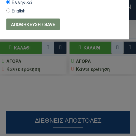
Ελληνικά
PENTAGON
RENEGADE ORIGIN
English
ETERNITY
PANTS - K05056
ΑΠΟΘΉΚΕΥΣΗ / SAVE
20,61€
80,91€
22,90€
89,90€
ΚΑΛΆΘΙ
ΚΑΛΆΘΙ
ΑΓΟΡΑ
ΑΓΟΡΑ
Κάντε ερώτηση
Κάντε ερώτηση
ΔΙΕΘΝΕΊΣ ΑΠΟΣΤΟΛΈΣ