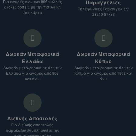
Για αγορές άνω των 99€ πολλές
Παραγγελίες
Αναφέρετε το είδος του προϊόντος που σας
άτοκες δόσεις με την πιστωτική
Τηλεφωνικές Παραγγελίες:
ενδιαφέρει.
σας κάρτα
28210-87733
Δώστε μας τη διεύθυνση αποστολής.
3. Λάβετε προσφορά:
Θα σας στείλουμε προσφορά για τα
προϊόντα που σας ενδιαφέρουν, μαζί με το
Δωρεάν Μεταφορικά
Δωρεάν Μεταφορικά
κόστος αποστολής.
Ελλάδα
Κύπρο
Σημείωση:
Δωρεάν μεταφορικά σε όλη την
Δωρεάν μεταφορικά σε όλη την
Ελλάδα για αγορές από 90€
Κύπρο για αγορές από 180€ και
Το κόστος αποστολής ενδέχεται να ποικίλλει
και άνω
άνω
ανάλογα με το είδος του προϊόντος, τον
προορισμό και το βάρος του δέματος.
Για αποστολές σε χώρες εκτός Ευρωπαϊκής
Ένωσης, ενδέχεται να ισχύουν επιπλέον
δασμοί και φόροι.
Διεθνής Αποστολές
Είμαστε στη διάθεσή σας για οποιαδήποτε
Για διεθνής αποστολές
διευκρίνιση.
παρακαλώ συμπληρώστε την
φόρμα επικοινωνίας