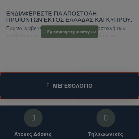
ΕΝΔΙΑΦΈΡΕΣΤΕ ΓΙΑ ΑΠΟΣΤΟΛΉ
ΠΡΟΪΌΝΤΩΝ ΕΚΤΌΣ ΕΛΛΆΔΑΣ ΚΑΙ ΚΎΠΡΟΥ;
Για να λάβετε προσφορά για την αποστολή των
προϊόντων που σας ενδιαφέρουν, μαζί με το
κόστος αποστολής, ακολουθήστε τα παρακάτω
βήματα:
1. Επικοινωνήστε μαζί μας:
Συμπληρώστε τη
φόρμα επικοινωνίας (για το συγκεκριμένο
ΜΕΓΕΘΟΛΌΓΙΟ
προϊόν)
.
Επισκεφθείτε την ενότητα
Επικοινωνήστε μαζί μας
στο ηλεκτρονικό μας
κατάστημα για περισσότερα προϊόντα.
2. Παρέχετε τις απαραίτητες πληροφορίες:
Άτοκες Δόσεις
Τηλεφωνικές