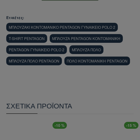
γυαλιών ηλίου. Απαραίτητος σύντροφος σε
υψηλές θερμοκρασίες.
Ετικέτες:
ΜΠΛΟΥΖΑΚΙ ΚΟΝΤΟΜΑΝΙΚΟ PENTAGON ΓΥΝΑΙΚΕΙΟ POLO 2
T-SHIRT PENTAGON
ΜΠΛΟΥΖΑ PENTAGON ΚΟΝΤΟΜΑΝΙΚΗ
PENTAGON ΓΥΝΑΙΚΕΙΟ POLO 2
ΜΠΛΟΥΖΑ ΠΟΛΟ
ΜΠΛΟΥΖΑ ΠΟΛΟ PENTAGON
ΠΟΛΟ ΚΟΝΤΟΜΑΝΙΚΗ PENTAGON
ΣΧΕΤΙΚΆ ΠΡΟΪΌΝΤΑ
-10 %
-15 %