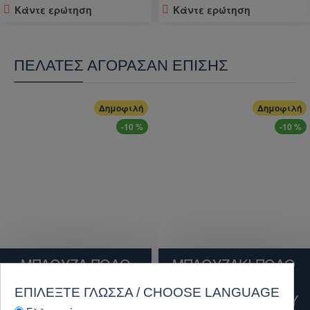
Κάντε ερώτηση
Κάντε ερώτηση
ΠΕΛΆΤΕΣ ΑΓΌΡΑΣΑΝ ΕΠΊΣΗΣ
Δημοφιλή
Δημοφιλή
-10 %
-10 %
ΜΠΛΟΥΖΑ ΠΟΛΟ
ΜΠΛΟΥΖΑΚΙ ΠΟΛΟ
ΚΟΝΤΟΜΑΝΙΚΗ
ΑΝΤΙΔΡΩΤΙΚΟ
ΕΠΙΛΈΞΤΕ ΓΛΏΣΣΑ / CHOOSE LANGUAGE
PENTAGON SIERRA
MILTEC QUICK DRY