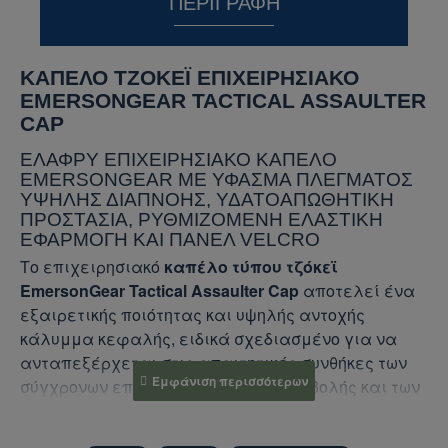
ΠΕΡΙΓΡΑΦΉ
ΚΑΠΈΛΟ ΤΖΌΚΕΪ ΕΠΙΧΕΙΡΗΣΙΑΚΌ
EMERSONGEAR TACTICAL ASSAULTER
CAP
ΕΛΑΦΡΎ ΕΠΙΧΕΙΡΗΣΙΑΚΌ ΚΑΠΈΛΟ
EMERSONGEAR ΜΕ ΎΦΑΣΜΑ ΠΛΈΓΜΑΤΟΣ
ΥΨΗΛΉΣ ΔΙΑΠΝΟΉΣ, ΥΔΑΤΟΑΠΩΘΗΤΙΚΉ
ΠΡΟΣΤΑΣΊΑ, ΡΥΘΜΙΖΌΜΕΝΗ ΕΛΑΣΤΙΚΉ
ΕΦΑΡΜΟΓΉ ΚΑΙ ΠΆΝΕΛ VELCRO
Το επιχειρησιακό
καπέλο τύπου τζόκεϊ
EmersonGear Tactical Assaulter Cap
αποτελεί ένα
εξαιρετικής ποιότητας και υψηλής αντοχής
κάλυμμα κεφαλής, ειδικά σχεδιασμένο για να
ανταπεξέρχεται στις απαιτητικές συνθήκες των
σύγχρονων επιχειρήσεων, της σκοποβολής και των
outdoor δραστηριοτήτων. Η EmersonGear, δίνοντας
έμφαση στην εξαιρετική ποιότητα κατασκευής και