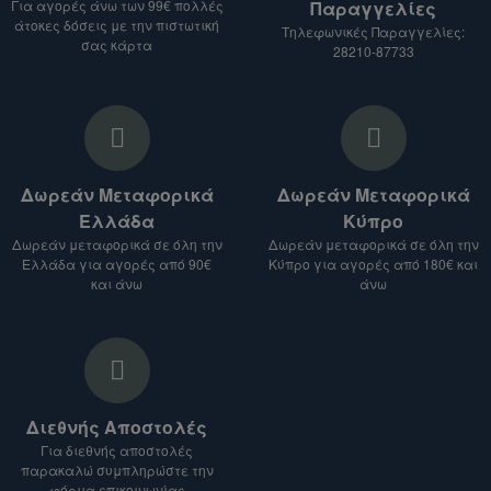
Για αγορές άνω των 99€ πολλές
Παραγγελίες
Αναφέρετε το είδος του προϊόντος που σας
άτοκες δόσεις με την πιστωτική
Τηλεφωνικές Παραγγελίες:
ενδιαφέρει.
σας κάρτα
28210-87733
Δώστε μας τη διεύθυνση αποστολής.
3. Λάβετε προσφορά:
Θα σας στείλουμε προσφορά για τα
προϊόντα που σας ενδιαφέρουν, μαζί με το
Δωρεάν Μεταφορικά
Δωρεάν Μεταφορικά
κόστος αποστολής.
Ελλάδα
Κύπρο
Σημείωση:
Δωρεάν μεταφορικά σε όλη την
Δωρεάν μεταφορικά σε όλη την
Ελλάδα για αγορές από 90€
Κύπρο για αγορές από 180€ και
Το κόστος αποστολής ενδέχεται να ποικίλλει
και άνω
άνω
ανάλογα με το είδος του προϊόντος, τον
προορισμό και το βάρος του δέματος.
Για αποστολές σε χώρες εκτός Ευρωπαϊκής
Ένωσης, ενδέχεται να ισχύουν επιπλέον
δασμοί και φόροι.
Διεθνής Αποστολές
Είμαστε στη διάθεσή σας για οποιαδήποτε
Για διεθνής αποστολές
διευκρίνιση.
παρακαλώ συμπληρώστε την
φόρμα επικοινωνίας