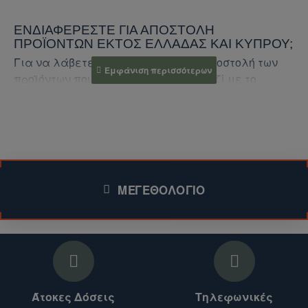
ΕΝΔΙΑΦΈΡΕΣΤΕ ΓΙΑ ΑΠΟΣΤΟΛΉ
ΠΡΟΪΌΝΤΩΝ ΕΚΤΌΣ ΕΛΛΆΔΑΣ ΚΑΙ ΚΎΠΡΟΥ;
Για να λάβετε προσφορά για την αποστολή των
προϊόντων που σας ενδιαφέρουν, μαζί με το
κόστος αποστολής, ακολουθήστε τα παρακάτω
βήματα:
1. Επικοινωνήστε μαζί μας:
Συμπληρώστε τη
φόρμα επικοινωνίας (για το συγκεκριμένο
ΜΕΓΕΘΟΛΌΓΙΟ
προϊόν)
.
Επισκεφθείτε την ενότητα
Επικοινωνήστε μαζί μας
στο ηλεκτρονικό μας
κατάστημα για περισσότερα προϊόντα.
2. Παρέχετε τις απαραίτητες πληροφορίες:
Άτοκες Δόσεις
Τηλεφωνικές