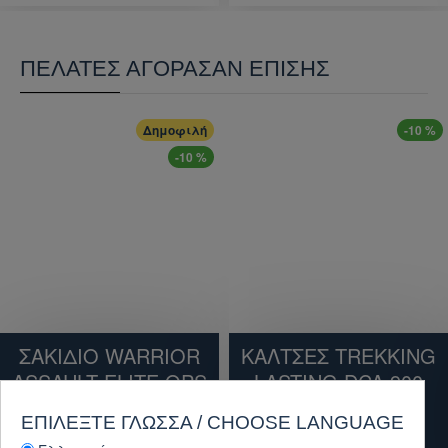
ΠΕΛΆΤΕΣ ΑΓΌΡΑΣΑΝ ΕΠΊΣΗΣ
Δημοφιλή
-10 %
-10 %
ΣΑΚΙΔΙΟ WARRIOR
ΚΑΛΤΣΕΣ TREKKING
ASSAULT ELITE OPS
LASTING DCA 900
CARGO PACK
SOCKS WITH
ΕΠΙΛΈΞΤΕ ΓΛΏΣΣΑ / CHOOSE LANGUAGE
COOLMAX