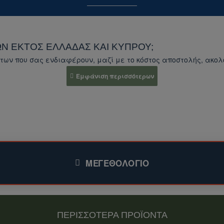
Ν ΕΚΤΌΣ ΕΛΛΆΔΑΣ ΚΑΙ ΚΎΠΡΟΥ;
των που σας ενδιαφέρουν, μαζί με το κόστος αποστολής, ακο
κεκριμένο προϊόν)
.
ας
στο ηλεκτρονικό μας κατάστημα για περισσότερα προϊόντα.
φέρει.
ΜΕΓΕΘΟΛΌΓΙΟ
 σας ενδιαφέρουν, μαζί με το κόστος αποστολής.
ΠΕΡΙΣΣΟΤΕΡΑ ΠΡΟΪΟΝΤΑ
ογα με το είδος του προϊόντος, τον προορισμό και το βάρος τ