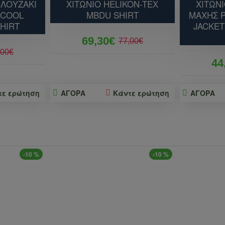
ΠΛΟΥΖΑΚΙ
ΧΙΤΩΝΙΟ HELIKON-TEX
ΧΙΤΩΝ
 COOL
MBDU SHIRT
ΜΑΧΗΣ 
SHIRT
JACKET
69,30€
77,00€
,00€
44
τε ερώτηση
ΑΓΟΡΑ
Κάντε ερώτηση
ΑΓΟΡΑ
-10 %
-10 %