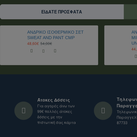
Για αποστολές σε χώρες εκτός Ευρωπαϊκής Ένωση
Είμαστε στη διάθεσή σας για οποιαδήποτε διευκρίνι
ΕΊΔΑΤΕ ΠΡΌΣΦΑΤΑ
ΑΝΔΡΙΚΟ ΙΣΟΘΕΡΜΙΚΟ ΣΕΤ
ΑΝ
SWEAT AND PANT CMP
MI
48,60€
54,00€
U
44
Τηλεφων
Άτοκες Δόσεις
Παραγγε
Για αγορές άνω των
99€ πολλές άτοκες
Τηλεφωνικ
δόσεις με την
Παραγγελί
πιστωτική σας κάρτα
87733