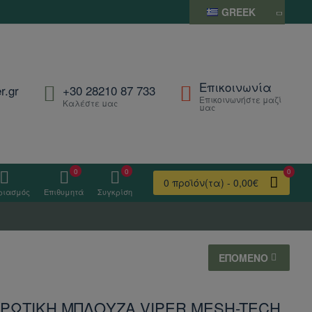
GREEK
Επικοινωνία
r.gr
+30 28210 87 733
Επικοινωνήστε μαζί
Καλέστε μας
μας
0
0
0
0 προϊόν(τα) - 0,00€
ριασμός
Επιθυμητά
Συγκρίση
ΕΠΌΜΕΝΟ
ΔΡΩΤΙΚΗ ΜΠΛΟΥΖΑ VIPER MESH-TECH