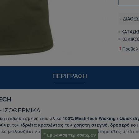
ΔΙΑΘΕΣ
ΚΑΤΑΣΚ
ΚΩΔΙΚΟ
Προβολ
ΠΕΡΙΓΡΑΦΉ
ECH
- ΙΣΟΘΕΡΜΙΚΑ
 κατασκευασμένη από υλικό
100% Mesh-tech Wicking / Quick dry
ρύνει
τον
ιδρώτα κρατώντας
τον
χρήστη στεγνό
,
δροσερό
κα
νικό
μπλουζάκι
για χρήση σε
στρατιωτικές
υπηρεσίες
μέσα 