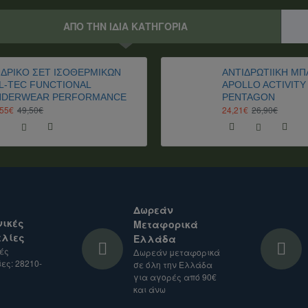
ς, ενδέχεται να ισχύουν επιπλέον δασμοί και φόροι.
ση.
ΑΠΟ ΤΗΝ ΙΔΙΑ ΚΑΤΗΓΟΡΙΑ
ΔΡΙΚΌ ΣΕΤ ΙΣΟΘΕΡΜΙΚΏΝ
ΑΝΤΙΔΡΩΤΙΙΚΗ Μ
L-TEC FUNCTIONAL
APOLLO ACTIVITY
NDERWEAR PERFORMANCE
PENTAGON
,55€
49,50€
24,21€
26,90€
Δωρεάν
ικές
Μεταφορικά
λίες
Ελλάδα
ές
Δωρεάν μεταφορικά
ες: 28210-
σε όλη την Ελλάδα
για αγορές από 90€
και άνω