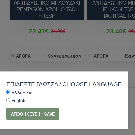
ΑΝΤΙΙΔΡΩΤΙΚΟ ΜΠΛΟΥΖΑΚΙ
ΑΝΤΙΔΡΩΤΙΚΟ Μ
PENTAGON APOLLO TAC-
HELIKON TOP
FRESH
TACTICAL T-
22,41€
23,40€
24,90€
26
ΑΓΟΡΑ
Κάντε ερώτηση
ΑΓΟΡΑ
Κάν
ΠΕΛΆΤΕΣ ΑΓΌΡΑΣΑΝ ΕΠΊΣΗΣ
ΕΠΙΛΈΞΤΕ ΓΛΏΣΣΑ / CHOOSE LANGUAGE
Ελληνικά
-10 %
English
ΑΠΟΘΉΚΕΥΣΗ / SAVE