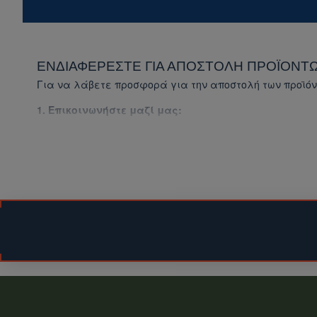
ΕΝΔΙΑΦΈΡΕΣΤΕ ΓΙΑ ΑΠΟΣΤΟΛΉ ΠΡΟΪΌΝΤΩ
Για να λάβετε προσφορά για την αποστολή των προϊόν
1. Επικοινωνήστε μαζί μας:
Συμπληρώστε τη
φόρμα επικοινωνίας (για το συγ
Επισκεφθείτε την ενότητα
Επικοινωνήστε μαζί μ
2. Παρέχετε τις απαραίτητες πληροφορίες:
Αναφέρετε το είδος του προϊόντος που σας ενδια
Δώστε μας τη διεύθυνση αποστολής.
3. Λάβετε προσφορά:
Θα σας στείλουμε προσφορά για τα προϊόντα που
Σημείωση:
Το κόστος αποστολής ενδέχεται να ποικίλλει ανάλ