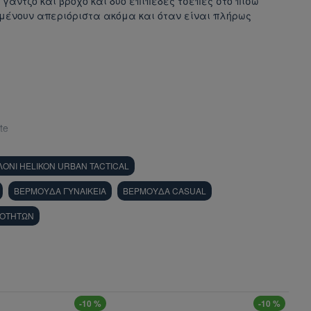
 γάντζο και βρόχο και δύο επίπεδες τσέπες στο πίσω
μένουν απεριόριστα ακόμα και όταν είναι πλήρως
te
ΟΝΙ HELIKON URBAN TACTICAL
ΒΕΡΜΟΥΔΑ ΓΥΝΑΙΚΕΙΑ
ΒΕΡΜΟΥΔΑ CASUAL
ΙΟΤΗΤΩΝ
-10 %
-10 %