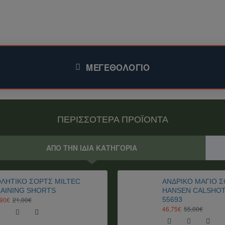
ας
στο ηλεκτρονικό μας κατάστημα για περισσότερα προϊόντα.
φέρει.
ΜΕΓΕΘΟΛΌΓΙΟ
 σας ενδιαφέρουν, μαζί με το κόστος αποστολής.
ΠΕΡΙΣΣΟΤΕΡΑ ΠΡΟΪΟΝΤΑ
ογα με το είδος του προϊόντος, τον προορισμό και το βάρος τ
ς, ενδέχεται να ισχύουν επιπλέον δασμοί και φόροι.
ση.
ΑΠΟ ΤΗΝ ΙΔΙΑ ΚΑΤΗΓΟΡΙΑ
ΛΗΤΙΚΟ ΣΟΡΤΣ MILTEC
ΑΝΔΡΙΚΌ ΜΑΓΙΌ Σ
AINING SHORTS
HANSEN CALSHOT
,90€
21,00€
55693
46,75€
55,00€