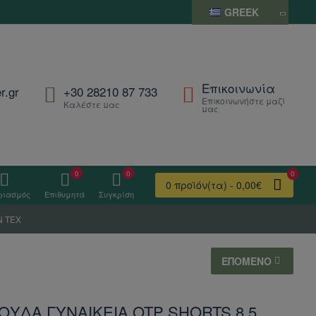
GREEK
Επικοινωνία
r.gr
+30 28210 87 733
Επικοινωνήστε μαζί
Καλέστε μας
μας
0
0
0
0 προϊόν(τα) - 0,00€
ριασμός
Επιθυμητά
Συγκρίση
N TEX
ΕΠΌΜΕΝΟ
ΥΔΑ ΓΥΝΑΙΚΕΙΑ OTP SHORTS 8.5