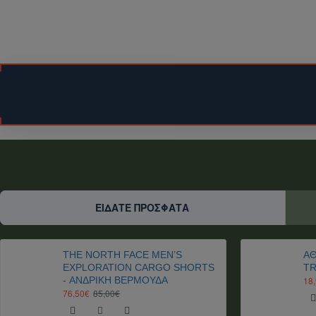
Επισκεφθείτε την ενότητα
Επικοινωνήστε μαζί μ
2. Παρέχετε τις απαραίτητες πληροφορίες:
Αναφέρετε το είδος του προϊόντος που σας ενδια
Δώστε μας τη διεύθυνση αποστολής.
3. Λάβετε προσφορά:
Θα σας στείλουμε προσφορά για τα προϊόντα που
Σημείωση:
Το κόστος αποστολής ενδέχεται να ποικίλλει ανάλ
Για αποστολές σε χώρες εκτός Ευρωπαϊκής Ένωση
Είμαστε στη διάθεσή σας για οποιαδήποτε διευκρίνι
ΕΊΔΑΤΕ ΠΡΌΣΦΑΤΑ
THE NORTH FACE MEN’S
ΑΘ
EXPLORATION CARGO SHORTS
TR
- ΑΝΔΡΙΚΉ ΒΕΡΜΟΎΔΑ
18
76,50€
85,00€