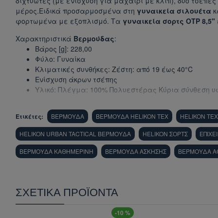
διχτυωτές (με ενίσχυση για μαχαίρι με κλιπ), δύο τσέπες
μέρος.Ειδικά προσαρμοσμένα στη
γυναικεία σιλουέτα
κ
φορτωμένα με εξοπλισμό. Τα
γυναικεία σορτς OTP 8,5"
Χαρακτηριστικά
Βερμούδας
:
Βάρος [g]: 228,00
Φύλο: Γυναίκα
Κλιματικές συνθήκες: Ζέστη: από 19 έως 40°C
Ενίσχυση άκρων τσέπης
Υλικό: Πλέγμα: 100% Πολυεστέρας Κύρια σύνθεση υφά
Ετικέτες:
ΒΕΡΜΟΥΔΑ
ΒΕΡΜΟΥΔΑ HELIKON TEX
HELIKON TEX
HELIKON URBAN TACTICAL ΒΕΡΜΟΥΔΑ
HELIKON ΣΟΡΤΣ
ΕΠΙΧΕ
ΒΕΡΜΟΥΔΑ ΚΑΘΗΜΕΡΙΝΗ
ΒΕΡΜΟΥΔΑ ΑΣΚΗΣΗΣ
ΒΕΡΜΟΥΔΑ Α
ΣΧΕΤΙΚΆ ΠΡΟΪΌΝΤΑ
-10 %