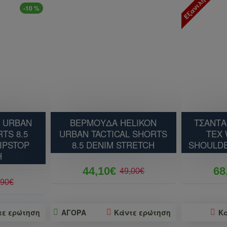
Εξαντλήθηκε
-10 %
N URBAN
ΒΕΡΜΟΥΔΑ HELIKON
ΤΣΑΝΤΑ
TS 8.5
URBAN TACTICAL SHORTS
TEX
IPSTOP
8.5 DENIM STRETCH
SHOULD
H
44,10€
68
49,00€
,90€
τε ερώτηση
ΑΓΟΡΑ
Κάντε ερώτηση
Κ