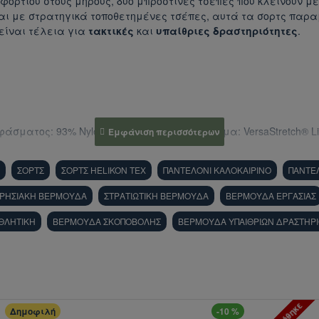
 φορτίου στους μηρούς, δύο μπροστινές τσέπες που κλείνουν με
αι με στρατηγικά τοποθετημένες τσέπες, αυτά τα σορτς παρα
είναι τέλεια για
τακτικές
και
υπαίθριες δραστηριότητες
.
σματος: 93% Nylon, 7% Elastan Κύριο ύφασμα: VersaStretch® Li
ΣΟΡΤΣ
ΣΟΡΤΣ HELIKON TEX
ΠΑΝΤΕΛΟΝΙ ΚΑΛΟΚΑΙΡΙΝΟ
ΠΑΝΤΕΛ
ΙΡΗΣΙΑΚΗ ΒΕΡΜΟΥΔΑ
ΣΤΡΑΤΙΩΤΙΚΗ ΒΕΡΜΟΥΔΑ
ΒΕΡΜΟΥΔΑ ΕΡΓΑΣΙΑΣ
ΘΛΗΤΙΚΗ
ΒΕΡΜΟΥΔΑ ΣΚΟΠΟΒΟΛΗΣ
ΒΕΡΜΟΥΔΑ ΥΠΑΙΘΡΙΩΝ ΔΡΑΣΤΗΡ
Δημοφιλή
-10 %