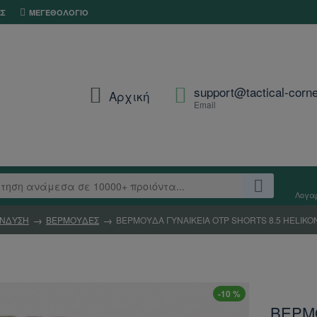
ΕΣ
ΜΕΓΕΘΟΛΌΓΙΟ
support@tactical-corne
Αρχική
Email
Λογα
ΝΔΥΣΗ
ΒΕΡΜΟΥΔΕΣ
ΒΕΡΜΟΥΔΑ ΓΥΝΑΙΚΕΙΑ OTP SHORTS 8.5 HELIKO
-10 %
ΒΕΡΜΟ