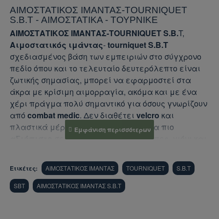
ΑΙΜΟΣΤΑΤΙΚΟΣ ΙΜΑΝΤΑΣ-TOURNIQUET
S.B.T - ΑΙΜΟΣΤΑΤΙΚΑ - ΤΟΥΡΝΙΚΕ
ΑΙΜΟΣΤΑΤΙΚΟΣ ΙΜΑΝΤΑΣ-TOURNIQUET S.B.
T,
Αιμοστατικός ιμάντας
-
tourniquet S.B.T
σχεδιασμένος βάση των εμπειριών στο σύγχρονο
πεδίο όπου και το τελευταίο δευτερόλεπτο είναι
ζωτικής σημασίας, μπορεί να εφαρμοστεί στα
άκρα με κρίσιμη αιμορραγία, ακόμα και με ένα
χέρι πράγμα πολύ σημαντικό για όσους γνωρίζουν
από
combat medic
. Δεν διαθέτει
velcro
και
πλαστικά μέρη καθιστώντας το ακόμα πιο
αξιόπιστο
σε περιβάλλον όπως λάσπες, χιόνι και
ξερά χόρτα καθώς και στις εναλλαγές της
θερμοκρασίας και της έκθεσης στον ήλιο οι οποίες
Ετικέτες:
ΑΙΜΟΣΤΑΤΙΚΟΣ ΙΜΑΝΤΑΣ
TOURNIQUET
S.B.T
καταπονούν μηχανικά τα υλικά. Το σύστημα
σύσφιξης του
ιμάντα
είναι κατασκευασμένο από
SBT
ΑΙΜΟΣΤΑΤΙΚΟΣ ΙΜΑΝΤΑΣ S.B.T
αεροπορικού τύπου
αλουμίνιο
εξαιρετικά
ανθεκτικό
στις
καταπονήσεις
και ο ιμάντας από