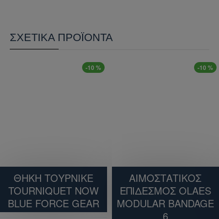
υλικό που δεν ξεφτίζουν οι άκρες του και δεν
επηρεάζεται από την υγρασία.
Κάθε S.B.T τουρνικέ ακολουθείται από
ΣΧΕΤΙΚΆ ΠΡΟΪΌΝΤΑ
πιστοποιητικό ελέγχου και πιστοποίησης
προδιαγραφών.
-10 %
-10 %
ΘΗΚΗ ΤΟΥΡΝΙΚΕ
ΑΙΜΟΣΤΑΤΙΚΟΣ
TOURNIQUET NOW
ΕΠΙΔΕΣΜΟΣ OLAES
BLUE FORCE GEAR
MODULAR BANDAGE
6