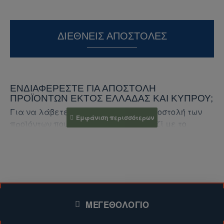
ΔΙΕΘΝΕΊΣ ΑΠΟΣΤΟΛΈΣ
ΕΝΔΙΑΦΈΡΕΣΤΕ ΓΙΑ ΑΠΟΣΤΟΛΉ
ΠΡΟΪΌΝΤΩΝ ΕΚΤΌΣ ΕΛΛΆΔΑΣ ΚΑΙ ΚΎΠΡΟΥ;
Για να λάβετε προσφορά για την αποστολή των
προϊόντων που σας ενδιαφέρουν, μαζί με το
κόστος αποστολής, ακολουθήστε τα παρακάτω
βήματα:
1. Επικοινωνήστε μαζί μας:
Συμπληρώστε τη
φόρμα επικοινωνίας (για το συγκεκριμένο
ΜΕΓΕΘΟΛΌΓΙΟ
προϊόν)
.