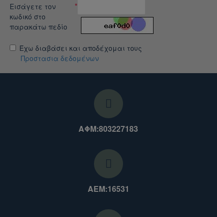
Εισάγετε τον
κωδικό στο
παρακάτω πεδίο
Έχω διαβάσει και αποδέχομαι τους
Προστασια δεδομένων
ΑΦΜ:803227183
ΑΕΜ:16531