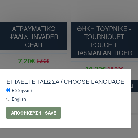
ΑΤΡΑΥΜΑΤΙΚΟ
ΘΗΚΗ ΤΟΥΡΝΙΚΕ -
ΨΑΛΙΔΙ INVADER
TOURNIQUET
GEAR
POUCH II
TASMANIAN TIGER
7,20€
8,00€
16,20€
18,00€
ΕΠΙΛΈΞΤΕ ΓΛΏΣΣΑ / CHOOSE LANGUAGE
ΚΑΛΆΘΙ
ΚΑΛΆΘΙ
Ελληνικά
English
ΑΓΟΡΑ
ΑΓΟΡΑ
Κάντε ερώτηση
Κάντε ερώτηση
ΑΠΟΘΉΚΕΥΣΗ / SAVE