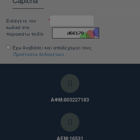
Captcha
Εισάγετε τον
κωδικό στο
παρακάτω πεδίο
Έχω διαβάσει και αποδέχομαι τους
Προστασια δεδομένων
ΑΦΜ:803227183
ΑΕΜ:16531